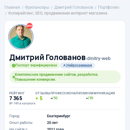
Главная
Фрилансеры
Дмитрий Голованов
Портфолио
Копирайтинг, SEO, продвижение интернет-магазина
Дмитрий Голованов
›
dmitry-web
Паспорт верифицирован
Нейросаммари
Комплексное продвижение сайтов, разработка.
Повышение конверсии.
РЕЙТИНГ
ОТЗЫВЫ
ПРОФЕССИОНАЛИЗМ
КОММУНИКАЦИЯ
7 365
5
-
-
/10
/10
№ 149 в каталоге
Город
Екатеринбург
Опыт работы
20 лет
На сайте с
2011 года