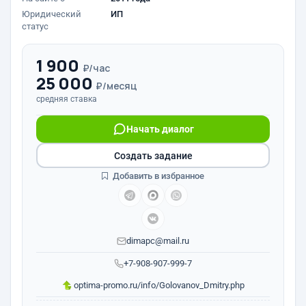
Юридический
ИП
статус
1 900
₽/час
25 000
₽/месяц
средняя ставка
Начать диалог
Создать задание
Добавить в избранное
dimapc@mail.ru
+7-908-907-999-7
optima-promo.ru/info/Golovanov_Dmitry.php