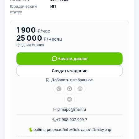
Юридический
ИП
статус
1 900
₽/час
25 000
₽/месяц
средняя ставка
Начать диалог
Создать задание
Добавить в избранное
dimapc@mail.ru
+7-908-907-999-7
optima-promo.ru/info/Golovanov_Dmitry.php