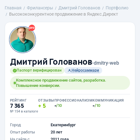
Главная
Фрилансеры
Дмитрий Голованов
Портфолио
Высококонкурентное продвижение в Яндекс.Директ
Дмитрий Голованов
›
dmitry-web
Паспорт верифицирован
Нейросаммари
Комплексное продвижение сайтов, разработка.
Повышение конверсии.
РЕЙТИНГ
ОТЗЫВЫ
ПРОФЕССИОНАЛИЗМ
КОММУНИКАЦИЯ
7 365
5
-
-
/10
/10
№ 154 в каталоге
Город
Екатеринбург
Опыт работы
20 лет
На сайте с
2011 года