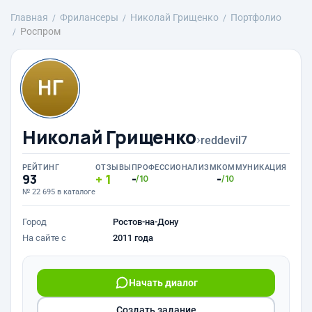
Главная
Фрилансеры
Николай Грищенко
Портфолио
Роспром
Николай Грищенко
›
reddevil7
РЕЙТИНГ
ОТЗЫВЫ
ПРОФЕССИОНАЛИЗМ
КОММУНИКАЦИЯ
93
1
-
-
/10
/10
№ 22 695 в каталоге
Город
Ростов-на-Дону
На сайте с
2011 года
Начать диалог
Создать задание