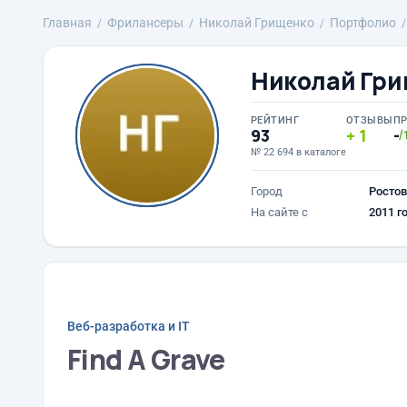
Главная
Фрилансеры
Николай Грищенко
Портфолио
Николай Гри
РЕЙТИНГ
ОТЗЫВЫ
П
93
1
-
/
№ 22 694 в каталоге
Город
Ростов
На сайте с
2011 г
Веб-разработка и IT
Find A Grave