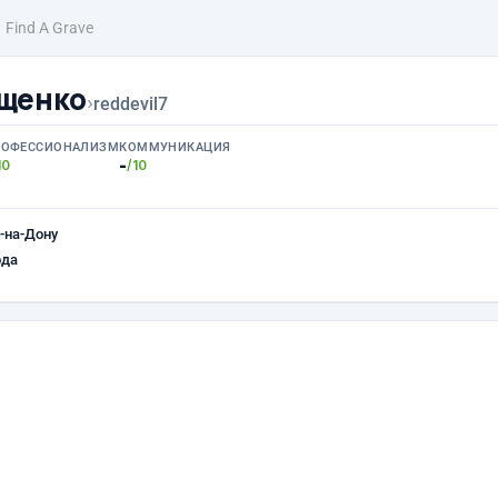
Find A Grave
щенко
›
reddevil7
РОФЕССИОНАЛИЗМ
КОММУНИКАЦИЯ
-
10
/10
-на-Дону
ода