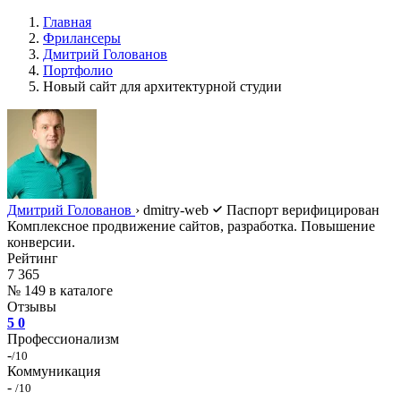
Главная
Фрилансеры
Дмитрий Голованов
Портфолио
Новый сайт для архитектурной студии
Дмитрий Голованов
›
dmitry-web
Паспорт верифицирован
Комплексное продвижение сайтов, разработка. Повышение
конверсии.
Рейтинг
7 365
№ 149 в каталоге
Отзывы
5
0
Профессионализм
-
/10
Коммуникация
-
/10