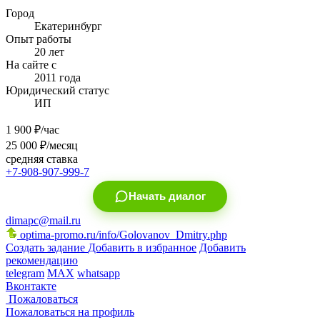
Город
Екатеринбург
Опыт работы
20 лет
На сайте с
2011 года
Юридический статус
ИП
1 900
₽/час
25 000
₽/месяц
средняя ставка
+7-908-907-999-7
Начать диалог
dimapc@mail.ru
optima-promo.ru/info/Golovanov_Dmitry.php
Создать задание
Добавить в избранное
Добавить
рекомендацию
telegram
MAX
whatsapp
Вконтакте
Пожаловаться
Пожаловаться на профиль