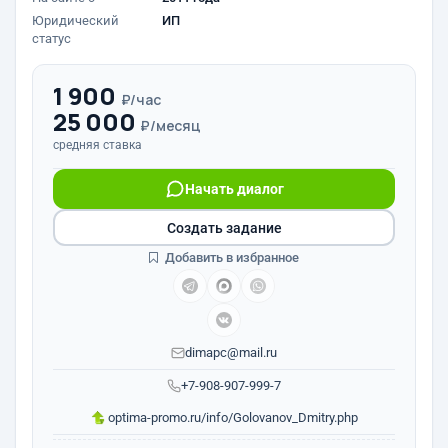
Юридический
ИП
статус
1 900
₽/час
25 000
₽/месяц
средняя ставка
Начать диалог
Создать задание
Добавить в избранное
dimapc@mail.ru
+7-908-907-999-7
optima-promo.ru/info/Golovanov_Dmitry.php