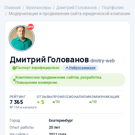
Главная
Фрилансеры
Дмитрий Голованов
Портфолио
Модернизация и продвижение сайта юридической компании
Дмитрий Голованов
›
dmitry-web
Паспорт верифицирован
Нейросаммари
Комплексное продвижение сайтов, разработка.
Повышение конверсии.
РЕЙТИНГ
ОТЗЫВЫ
ПРОФЕССИОНАЛИЗМ
КОММУНИКАЦИЯ
7 365
5
-
-
/10
/10
№ 154 в каталоге
Город
Екатеринбург
Опыт работы
20 лет
На сайте с
2011 года