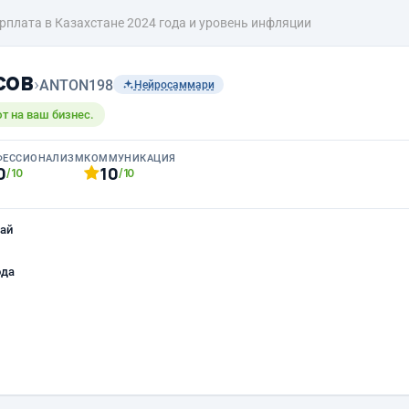
рплата в Казахстане 2024 года и уровень инфляции
сов
›
ANTON198
Нейросаммари
т на ваш бизнес.
ФЕССИОНАЛИЗМ
КОММУНИКАЦИЯ
0
10
/10
/10
ай
ода