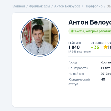
Главная
Фрилансеры
Антон Белоусов
Портфолио
За
Антон Белоу
Тексты, которые работаю
РЕЙТИНГ
ОТЗЫВЫ
ПРО
1 840
35
1
№ 946 в каталоге
Город
Костан
Опыт работы
11 лет
На сайте с
2013 г
Юридический
ИП
статус