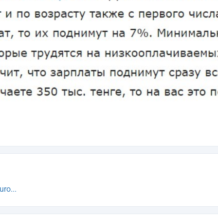
ro...