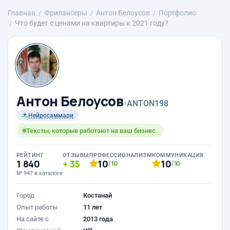
Главная
Фрилансеры
Антон Белоусов
Портфолио
Что будет с ценами на квартиры к 2021 году?
Антон Белоусов
›
ANTON198
Нейросаммари
Тексты, которые работают на ваш бизнес.
РЕЙТИНГ
ОТЗЫВЫ
ПРОФЕССИОНАЛИЗМ
КОММУНИКАЦИЯ
1 840
35
10
10
/10
/10
№ 947 в каталоге
Город
Костанай
Опыт работы
11 лет
На сайте с
2013 года