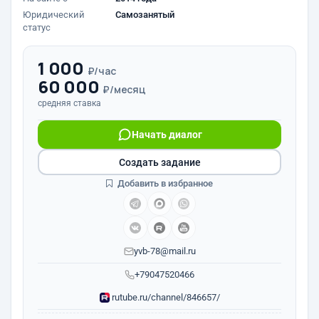
Юридический
Самозанятый
статус
1 000
₽/час
60 000
₽/месяц
средняя ставка
Начать диалог
Создать задание
Добавить в избранное
yvb-78@mail.ru
+79047520466
rutube.ru/channel/846657/