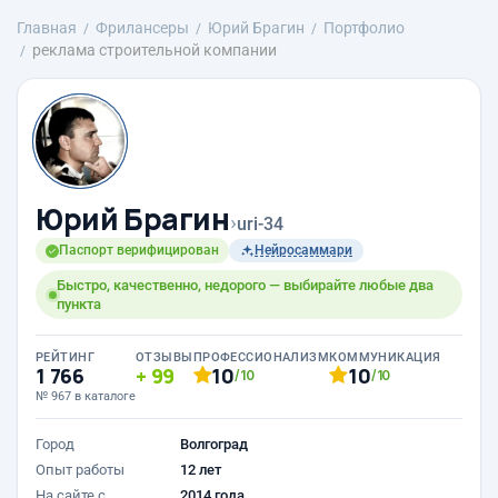
Главная
Фрилансеры
Юрий Брагин
Портфолио
реклама строительной компании
Юрий Брагин
›
uri-34
Паспорт верифицирован
Нейросаммари
Быстро, качественно, недорого — выбирайте любые два
пункта
РЕЙТИНГ
ОТЗЫВЫ
ПРОФЕССИОНАЛИЗМ
КОММУНИКАЦИЯ
1 766
99
10
10
/10
/10
№ 967 в каталоге
Город
Волгоград
Опыт работы
12 лет
На сайте с
2014 года