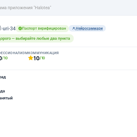
ама приложения "Halotea"
н
›
uri-34
Паспорт верифицирован
Нейросаммари
дорого — выбирайте любые два пункта
ФЕССИОНАЛИЗМ
КОММУНИКАЦИЯ
0
10
/10
/10
рад
ода
анятый