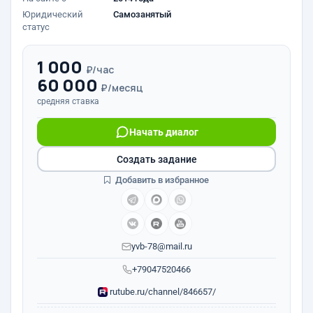
Юридический
Самозанятый
статус
1 000
₽/час
60 000
₽/месяц
средняя ставка
Начать диалог
Создать задание
Добавить в избранное
yvb-78@mail.ru
+79047520466
rutube.ru/channel/846657/