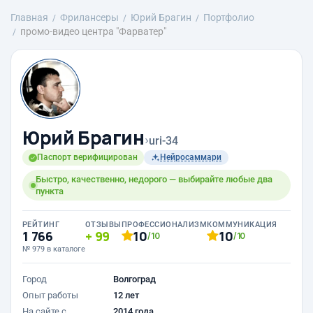
Главная
Фрилансеры
Юрий Брагин
Портфолио
промо-видео центра "Фарватер"
Юрий Брагин
›
uri-34
Паспорт верифицирован
Нейросаммари
Быстро, качественно, недорого — выбирайте любые два
пункта
РЕЙТИНГ
ОТЗЫВЫ
ПРОФЕССИОНАЛИЗМ
КОММУНИКАЦИЯ
1 766
99
10
10
/10
/10
№ 979 в каталоге
Город
Волгоград
Опыт работы
12 лет
На сайте с
2014 года