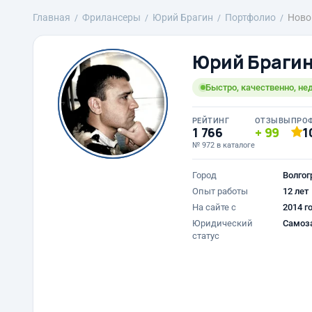
Главная
Фрилансеры
Юрий Брагин
Портфолио
Ново
Юрий Браги
Быстро, качественно, не
РЕЙТИНГ
ОТЗЫВЫ
ПРО
1 766
99
1
№ 972 в каталоге
Город
Волгог
Опыт работы
12 лет
На сайте с
2014 г
Юридический
Самоз
статус