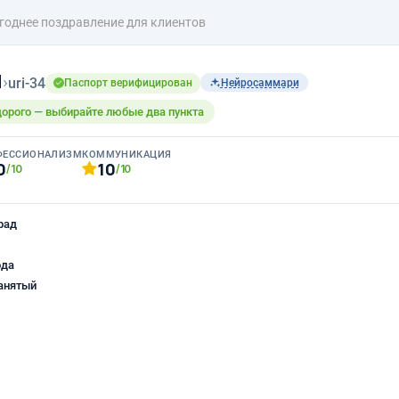
годнее поздравление для клиентов
н
›
uri-34
Паспорт верифицирован
Нейросаммари
дорого — выбирайте любые два пункта
ФЕССИОНАЛИЗМ
КОММУНИКАЦИЯ
0
10
/10
/10
рад
ода
анятый