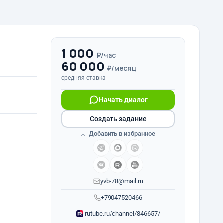
1 000
₽/час
60 000
₽/месяц
средняя ставка
Начать диалог
Создать задание
Добавить в избранное
yvb-78@mail.ru
+79047520466
rutube.ru/channel/846657/