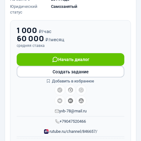
Юридический
Самозанятый
статус
1 000
₽/час
60 000
₽/месяц
средняя ставка
Начать диалог
Создать задание
Добавить в избранное
yvb-78@mail.ru
+79047520466
rutube.ru/channel/846657/