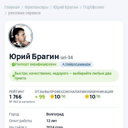
Главная
Фрилансеры
Юрий Брагин
Портфолио
реклама сервиса
Юрий Брагин
›
uri-34
Паспорт верифицирован
Нейросаммари
Быстро, качественно, недорого — выбирайте любые два
пункта
РЕЙТИНГ
ОТЗЫВЫ
ПРОФЕССИОНАЛИЗМ
КОММУНИКАЦИЯ
1 766
99
10
10
/10
/10
№ 963 в каталоге
Город
Волгоград
Опыт работы
12 лет
На сайте с
2014 года