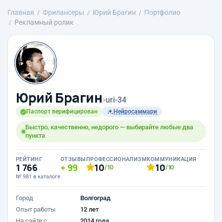
Главная
Фрилансеры
Юрий Брагин
Портфолио
Рекламный ролик
Юрий Брагин
›
uri-34
Паспорт верифицирован
Нейросаммари
Быстро, качественно, недорого — выбирайте любые два
пункта
РЕЙТИНГ
ОТЗЫВЫ
ПРОФЕССИОНАЛИЗМ
КОММУНИКАЦИЯ
1 766
99
10
10
/10
/10
№ 981 в каталоге
Город
Волгоград
Опыт работы
12 лет
На сайте с
2014 года