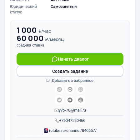
Юридический
Самозанятый
статус
1 000
₽/час
60 000
₽/месяц
средняя ставка
Начать диалог
Создать задание
Добавить в избранное
yvb-78@mail.ru
+79047520466
rutube.ru/channel/846657/