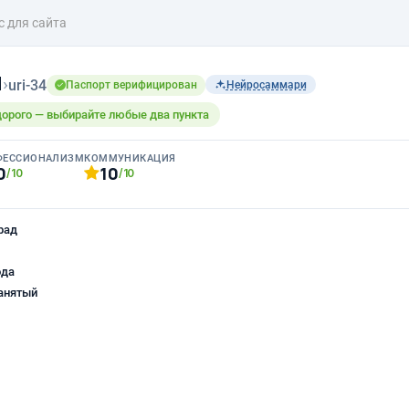
с для сайта
н
›
uri-34
Паспорт верифицирован
Нейросаммари
дорого — выбирайте любые два пункта
ФЕССИОНАЛИЗМ
КОММУНИКАЦИЯ
0
10
/10
/10
рад
ода
анятый