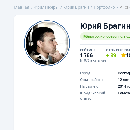
Главная
Фрилансеры
Юрий Брагин
Портфолио
Анон
Юрий Браги
Быстро, качественно, не
РЕЙТИНГ
ОТЗЫВЫ
ПРО
1 766
99
1
№ 976 в каталоге
Город
Волгог
Опыт работы
12 лет
На сайте с
2014 г
Юридический
Самоз
статус