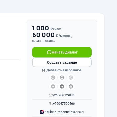
1 000
₽/час
60 000
₽/месяц
средняя ставка
Начать диалог
Создать задание
Добавить в избранное
yvb-78@mail.ru
+79047520466
rutube.ru/channel/846657/