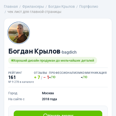
Главная
Фрилансеры
Богдан Крылов
Портфолио
чек лист для главной страницы
Богдан Крылов
›
bagdich
Хороший дизайн продуман до мельчайших деталей
РЕЙТИНГ
ОТЗЫВЫ
ПРОФЕССИОНАЛИЗМ
КОММУНИКАЦИЯ
161
7
1
-
-
/10
/10
/
№ 9 278 в каталоге
Город
Москва
На сайте с
2018 года
Начать диалог