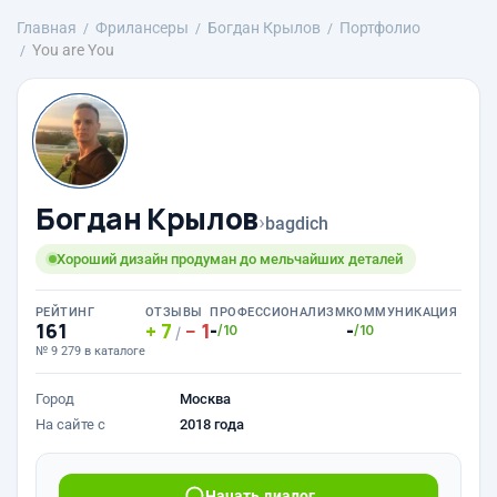
Главная
Фрилансеры
Богдан Крылов
Портфолио
You are You
Богдан Крылов
›
bagdich
Хороший дизайн продуман до мельчайших деталей
РЕЙТИНГ
ОТЗЫВЫ
ПРОФЕССИОНАЛИЗМ
КОММУНИКАЦИЯ
161
7
1
-
-
/10
/10
/
№ 9 279 в каталоге
Город
Москва
На сайте с
2018 года
Начать диалог