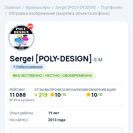
Главная
Фрилансеры
Sergei [POLY-DESIGN]
Портфолио
Обтравка изображения (вырезка объекта из фона)
Sergei [POLY-DESIGN]
›
S-M
Нейросаммари
КАЧЕСТВЕННО | ЧЕСТНО | СВОЕВРЕМЕННО
РЕЙТИНГ
ОТЗЫВЫ
ПРОФЕССИОНАЛИЗМ
КОММУНИКАЦИЯ
11 088
219
10
10
/10
/10
№ 89 в каталоге
Опыт работы
19 лет
На сайте с
2013 года