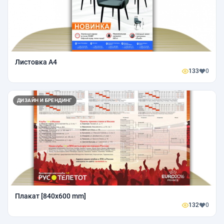
Листовка А4
133
0
ДИЗАЙН И БРЕНДИНГ
Плакат [840x600 mm]
132
0