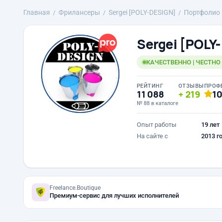
Главная
Фрилансеры
Sergei [POLY-DESIGN]
Портфолио
Sergei [POLY
КАЧЕСТВЕННО | ЧЕСТНО
РЕЙТИНГ
ОТЗЫВЫ
ПРОФ
11 088
219
1
№ 88 в каталоге
Опыт работы
19 лет
На сайте с
2013 г
Freelance.Boutique
Премиум-сервис для лучших исполнителей