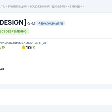
Визуализация изображения (добавление людей)
-DESIGN]
›
S-M
Нейросаммари
 | СВОЕВРЕМЕННО
ЕССИОНАЛИЗМ
КОММУНИКАЦИЯ
0
10
/10
/10
ода