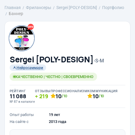
Главная
Фрилансеры
Sergei [POLY-DESIGN]
Портфолио
Баннер
Sergei [POLY-DESIGN]
›
S-M
Нейросаммари
КАЧЕСТВЕННО | ЧЕСТНО | СВОЕВРЕМЕННО
РЕЙТИНГ
ОТЗЫВЫ
ПРОФЕССИОНАЛИЗМ
КОММУНИКАЦИЯ
11 088
219
10
10
/10
/10
№ 87 в каталоге
Опыт работы
19 лет
На сайте с
2013 года