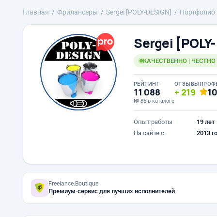
Главная
Фрилансеры
Sergei [POLY-DESIGN]
Портфолио
Sergei [POLY
КАЧЕСТВЕННО | ЧЕСТНО
РЕЙТИНГ
ОТЗЫВЫ
ПРОФ
11 088
219
1
№ 86 в каталоге
Опыт работы
19 лет
На сайте с
2013 г
Freelance.Boutique
Премиум-сервис для лучших исполнителей