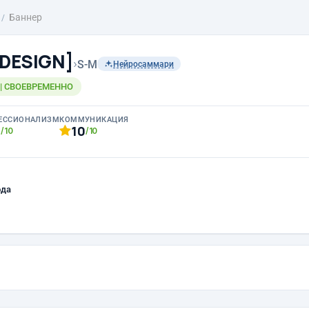
Баннер
-DESIGN]
›
S-M
Нейросаммари
 | СВОЕВРЕМЕННО
ЕССИОНАЛИЗМ
КОММУНИКАЦИЯ
0
10
/10
/10
ода