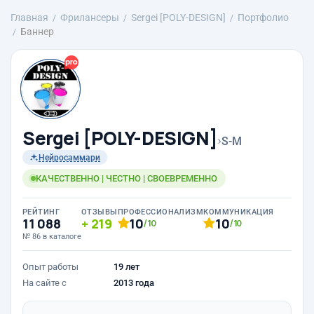
Главная
Фрилансеры
Sergei [POLY-DESIGN]
Портфолио
Баннер
Sergei [POLY-DESIGN]
›
S-M
Нейросаммари
КАЧЕСТВЕННО | ЧЕСТНО | СВОЕВРЕМЕННО
РЕЙТИНГ
ОТЗЫВЫ
ПРОФЕССИОНАЛИЗМ
КОММУНИКАЦИЯ
11 088
219
10
10
/10
/10
№ 86 в каталоге
Опыт работы
19 лет
На сайте с
2013 года