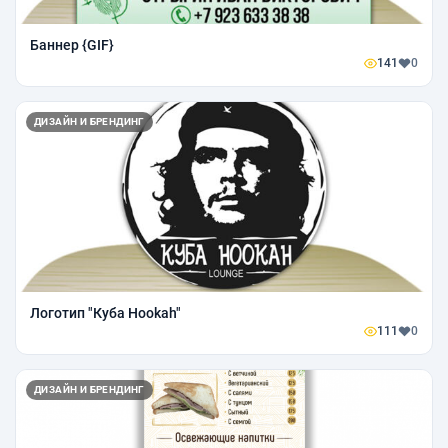
Баннер {GIF}
141
0
ДИЗАЙН И БРЕНДИНГ
Логотип "Куба Hookah"
111
0
ДИЗАЙН И БРЕНДИНГ