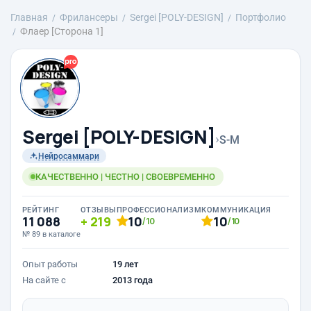
Главная
Фрилансеры
Sergei [POLY-DESIGN]
Портфолио
Флаер [Сторона 1]
Sergei [POLY-DESIGN]
›
S-M
Нейросаммари
КАЧЕСТВЕННО | ЧЕСТНО | СВОЕВРЕМЕННО
РЕЙТИНГ
ОТЗЫВЫ
ПРОФЕССИОНАЛИЗМ
КОММУНИКАЦИЯ
11 088
219
10
10
/10
/10
№ 89 в каталоге
Опыт работы
19 лет
На сайте с
2013 года