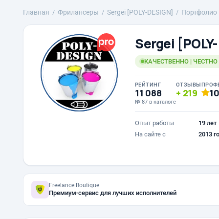
Главная
Фрилансеры
Sergei [POLY-DESIGN]
Портфолио
Sergei [POLY
КАЧЕСТВЕННО | ЧЕСТНО
РЕЙТИНГ
ОТЗЫВЫ
ПРОФ
11 088
219
1
№ 87 в каталоге
Опыт работы
19 лет
На сайте с
2013 г
Freelance.Boutique
Премиум-сервис для лучших исполнителей