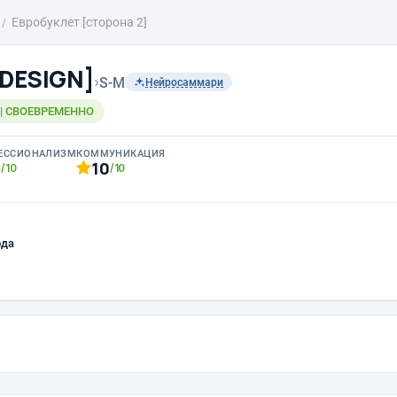
Евробуклет [сторона 2]
-DESIGN]
›
S-M
Нейросаммари
 | СВОЕВРЕМЕННО
ЕССИОНАЛИЗМ
КОММУНИКАЦИЯ
0
10
/10
/10
ода