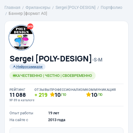
Главная
Фрилансеры
Sergei [POLY-DESIGN]
Портфолио
Баннер [формат А0]
Sergei [POLY-DESIGN]
›
S-M
Нейросаммари
КАЧЕСТВЕННО | ЧЕСТНО | СВОЕВРЕМЕННО
РЕЙТИНГ
ОТЗЫВЫ
ПРОФЕССИОНАЛИЗМ
КОММУНИКАЦИЯ
11 088
219
10
10
/10
/10
№ 89 в каталоге
Опыт работы
19 лет
На сайте с
2013 года