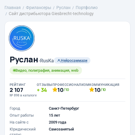
Главная
Фрилансеры
Руслан
Портфолио
Сайт дистрибьютора Giesbrecht-technology
Руслан
›
RusKa
Нейросаммари
Видео, полиграфия, анимация, web
РЕЙТИНГ
ОТЗЫВЫ
ПРОФЕССИОНАЛИЗМ
КОММУНИКАЦИЯ
2 107
34
10
10
/10
/10
№ 898 в каталоге
Город
Санкт-Петербург
Опыт работы
15 лет
На сайте с
2009 года
Юридический
Самозанятый
статус