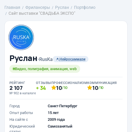
Главная
Фрилансеры
Руслан
Портфолио
Сайт выставки "СВАДЬБА ЭКСПО"
Руслан
›
RusKa
Нейросаммари
Видео, полиграфия, анимация, web
РЕЙТИНГ
ОТЗЫВЫ
ПРОФЕССИОНАЛИЗМ
КОММУНИКАЦИЯ
2 107
34
10
10
/10
/10
№ 902 в каталоге
Город
Санкт-Петербург
Опыт работы
15 лет
На сайте с
2009 года
Юридический
Самозанятый
статус