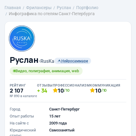
Главная
Фрилансеры
Руслан
Портфолио
Инфографика по отелям Санкт-Петербурга
Руслан
›
RusKa
Нейросаммари
Видео, полиграфия, анимация, web
РЕЙТИНГ
ОТЗЫВЫ
ПРОФЕССИОНАЛИЗМ
КОММУНИКАЦИЯ
2 107
34
10
10
/10
/10
№ 890 в каталоге
Город
Санкт-Петербург
Опыт работы
15 лет
На сайте с
2009 года
Юридический
Самозанятый
статус