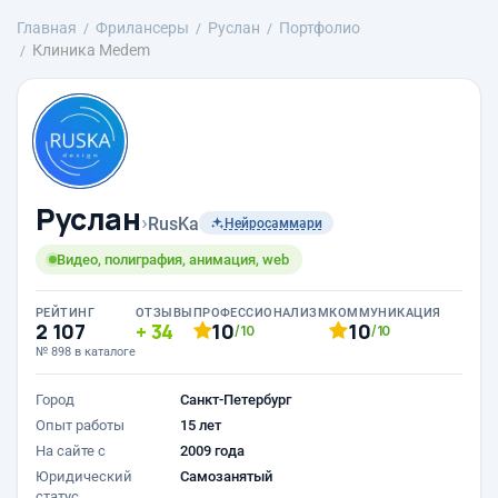
Главная
Фрилансеры
Руслан
Портфолио
Клиника Medem
Руслан
›
RusKa
Нейросаммари
Видео, полиграфия, анимация, web
РЕЙТИНГ
ОТЗЫВЫ
ПРОФЕССИОНАЛИЗМ
КОММУНИКАЦИЯ
2 107
34
10
10
/10
/10
№ 898 в каталоге
Город
Санкт-Петербург
Опыт работы
15 лет
На сайте с
2009 года
Юридический
Самозанятый
статус