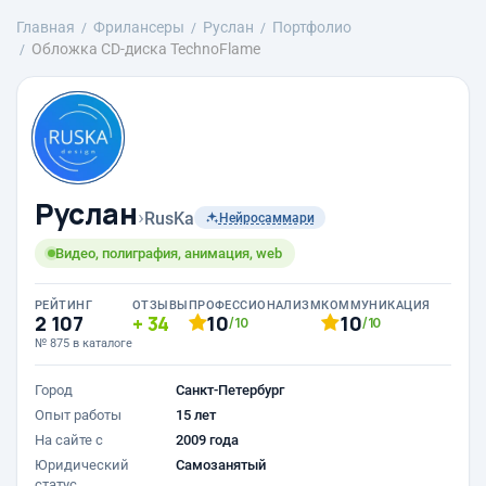
Главная
Фрилансеры
Руслан
Портфолио
Обложка CD-диска TechnoFlame
Руслан
›
RusKa
Нейросаммари
Видео, полиграфия, анимация, web
РЕЙТИНГ
ОТЗЫВЫ
ПРОФЕССИОНАЛИЗМ
КОММУНИКАЦИЯ
2 107
34
10
10
/10
/10
№ 875 в каталоге
Город
Санкт-Петербург
Опыт работы
15 лет
На сайте с
2009 года
Юридический
Самозанятый
статус