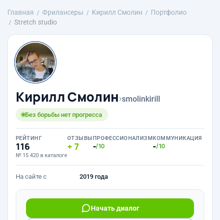
Главная
Фрилансеры
Kирилл Смолин
Портфолио
Stretch studio
Kирилл Смолин
›
smolinkirill
Без борьбы нет прогресса
РЕЙТИНГ
ОТЗЫВЫ
ПРОФЕССИОНАЛИЗМ
КОММУНИКАЦИЯ
116
7
-
-
/10
/10
№ 15 420 в каталоге
На сайте с
2019 года
Начать диалог