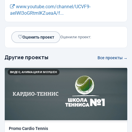
www.youtube.com/channel/UCVF9-
aelWI3oGRtmIKZueaA/f...
♡
Оценить проект
Оценили проект:
Другие проекты
Все проекты →
ВИДЕО, АНИМАЦИЯ И МОУШЕН
Promo Cardio Tennis