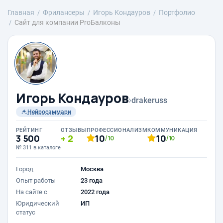
Главная
Фрилансеры
Игорь Кондауров
Портфолио
Сайт для компании ProБалконы
Игорь Кондауров
›
drakeruss
Нейросаммари
РЕЙТИНГ
ОТЗЫВЫ
ПРОФЕССИОНАЛИЗМ
КОММУНИКАЦИЯ
3 500
2
10
10
/10
/10
№ 311 в каталоге
Город
Москва
Опыт работы
23 года
На сайте с
2022 года
Юридический
ИП
статус