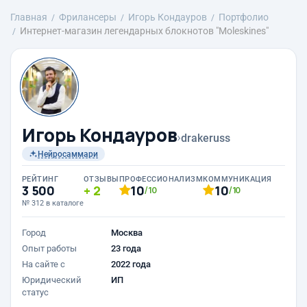
Главная
Фрилансеры
Игорь Кондауров
Портфолио
Интернет-магазин легендарных блокнотов "Moleskines"
Игорь Кондауров
›
drakeruss
Нейросаммари
РЕЙТИНГ
ОТЗЫВЫ
ПРОФЕССИОНАЛИЗМ
КОММУНИКАЦИЯ
3 500
2
10
10
/10
/10
№ 312 в каталоге
Город
Москва
Опыт работы
23 года
На сайте с
2022 года
Юридический
ИП
статус