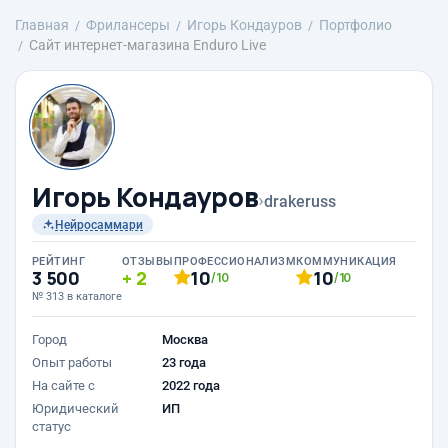
Главная
Фрилансеры
Игорь Кондауров
Портфолио
Сайт интернет-магазина Enduro Live
Игорь Кондауров
›
drakeruss
Нейросаммари
РЕЙТИНГ
ОТЗЫВЫ
ПРОФЕССИОНАЛИЗМ
КОММУНИКАЦИЯ
3 500
2
10
10
/10
/10
№ 313 в каталоге
Город
Москва
Опыт работы
23 года
На сайте с
2022 года
Юридический
ИП
статус