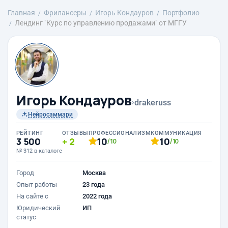
Главная
Фрилансеры
Игорь Кондауров
Портфолио
Лендинг "Курс по управлению продажами" от МГГУ
Игорь Кондауров
›
drakeruss
Нейросаммари
РЕЙТИНГ
ОТЗЫВЫ
ПРОФЕССИОНАЛИЗМ
КОММУНИКАЦИЯ
3 500
2
10
10
/10
/10
№ 312 в каталоге
Город
Москва
Опыт работы
23 года
На сайте с
2022 года
Юридический
ИП
статус