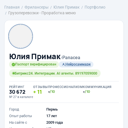
Главная
Фрилансеры
Юлия Примак
Портфолио
Грузоперевозки - Проработка меню
Юлия Примак
›
Panacea
Паспорт верифицирован
Нейросаммари
Битрикс24. Интеграции. AI агенты. 89197059000
РЕЙТИНГ
ОТЗЫВЫ
ПРОФЕССИОНАЛИЗМ
КОММУНИКАЦИЯ
30 672
11
-
-
/10
/10
№ 27 в каталоге
Город
Пермь
Опыт работы
17 лет
На сайте с
2009 года