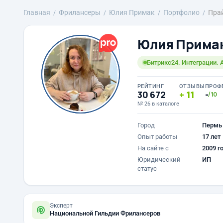
Главная
Фрилансеры
Юлия Примак
Портфолио
Пра
Юлия Прима
Битрикс24. Интеграции. 
РЕЙТИНГ
ОТЗЫВЫ
ПРОФ
30 672
11
-
/10
№ 26 в каталоге
Город
Пермь
Опыт работы
17 лет
На сайте с
2009 г
Юридический
ИП
статус
Эксперт
Национальной Гильдии Фрилансеров