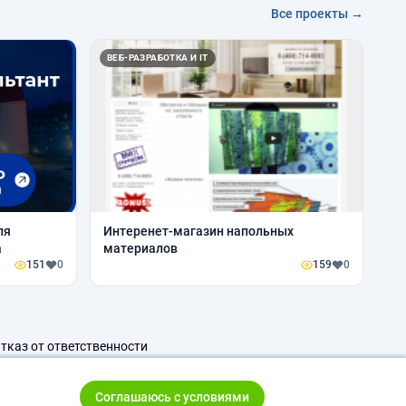
Все проекты →
ВЕБ-РАЗРАБОТКА И IT
ля
Интеренет-магазин напольных
а
материалов
151
0
159
0
тказ от ответственности
Соглашаюсь с условиями