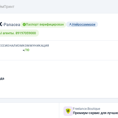
ймПринт
к
›
Panacea
Паспорт верифицирован
Нейросаммари
AI агенты. 89197059000
ЕССИОНАЛИЗМ
КОММУНИКАЦИЯ
-
/10
ода
Freelance.Boutique
Премиум-сервис для лучши