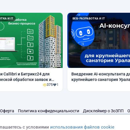
ТКА И IT
ВЕБ-РАЗРАБОТКА И IT
 Callibri и Битрикс24 для
Внедрение AI-консультанта д
еской обработки заявок и
крупнейшего санатория Урал
 лидогенерации.
375
1
Оферта
Политика конфиденциальности
Дисклеймер о ЗоЗПП
О
глашаетесь с условиями
использования файлов cookie