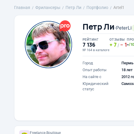
Главная
Фрилансеры
Петр Ли
Портфолио
Artel1
Петр Ли
›
PeterLi
РЕЙТИНГ
ОТЗЫВЫ
ПР
7 136
7
1
-
/1
/
№ 164 в каталоге
Город
Пермь
Опыт работы
18 лет
На сайте с
2012 г
Юридический
Самоз
статус
Freelance.Boutique