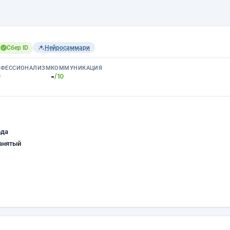
Сбер ID
Нейросаммари
ОФЕССИОНАЛИЗМ
КОММУНИКАЦИЯ
-
0
/10
ода
анятый