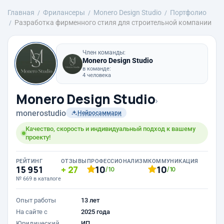
Главная
Фрилансеры
Monero Design Studio
Портфолио
Разработка фирменного стиля для строительной компании
Член команды:
Monero Design Studio
в команде:
4 человека
Monero Design Studio
›
monerostudio
Нейросаммари
Качество, скорость и индивидуальный подход к вашему
проекту!
РЕЙТИНГ
ОТЗЫВЫ
ПРОФЕССИОНАЛИЗМ
КОММУНИКАЦИЯ
15 951
27
10
10
/10
/10
№ 669 в каталоге
Опыт работы
13 лет
На сайте с
2025 года
Юридический
ИП