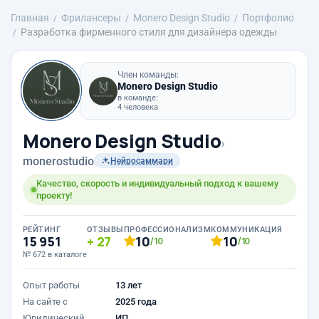
Главная
Фрилансеры
Monero Design Studio
Портфолио
Разработка фирменного стиля для дизайнера одежды
Член команды:
Monero Design Studio
в команде:
4 человека
Monero Design Studio
›
monerostudio
Нейросаммари
Качество, скорость и индивидуальный подход к вашему
проекту!
РЕЙТИНГ
ОТЗЫВЫ
ПРОФЕССИОНАЛИЗМ
КОММУНИКАЦИЯ
15 951
27
10
10
/10
/10
№ 672 в каталоге
Опыт работы
13 лет
На сайте с
2025 года
Юридический
ИП