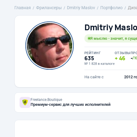
Главная
Фрилансеры
Dmitriy Maslov
Портфолио
Диза
Dmitriy Masl
Я мыслю - значит, я суще
РЕЙТИНГ
ОТЗЫВЫ
ПР
635
46
-
/1
№ 1 828 в каталоге
На сайте с
2012 г
Freelance.Boutique
Премиум-сервис для лучших исполнителей