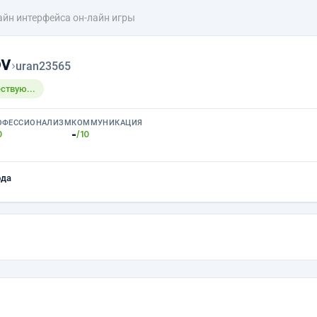
йн интерфейса он-лайн игры
ov
›
uran23565
ствую...
ОФЕССИОНАЛИЗМ
КОММУНИКАЦИЯ
-
0
/10
ода