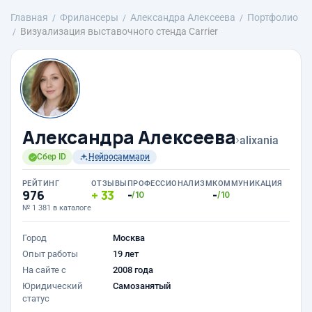
Главная
Фрилансеры
Александра Алексеева
Портфолио
Визуализация выставочного стенда Carrier
Александра Алексеева
›
alixania
Сбер ID
Нейросаммари
РЕЙТИНГ
ОТЗЫВЫ
ПРОФЕССИОНАЛИЗМ
КОММУНИКАЦИЯ
976
33
-
-
/10
/10
№ 1 381 в каталоге
Город
Москва
Опыт работы
19 лет
На сайте с
2008 года
Юридический
Самозанятый
статус