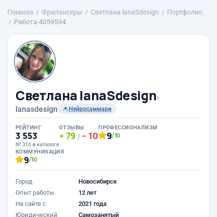
Главная
Фрилансеры
Светлана lanaSdesign
Портфолио
Работа 4059594
Светлана lanaSdesign
›
lanasdesign
Нейросаммари
РЕЙТИНГ
ОТЗЫВЫ
ПРОФЕССИОНАЛИЗМ
3 553
79
10
9
/10
/
№ 310 в каталоге
КОММУНИКАЦИЯ
9
/10
Город
Новосибирск
Опыт работы
12 лет
На сайте с
2021 года
Юридический
Самозанятый