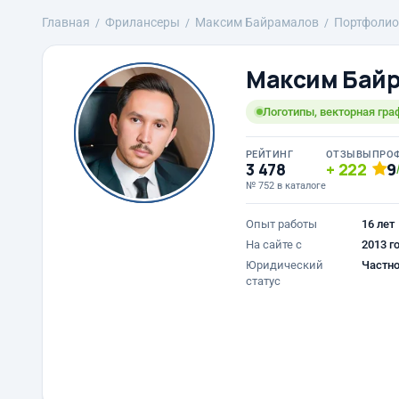
Главная
Фрилансеры
Максим Байрамалов
Портфолио
Максим Бай
Логотипы, векторная гра
РЕЙТИНГ
ОТЗЫВЫ
ПРО
3 478
222
9
№ 752 в каталоге
Опыт работы
16 лет
На сайте с
2013 г
Юридический
Частно
статус