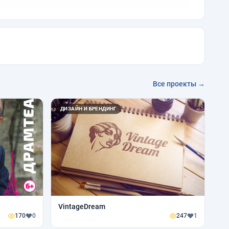
Все проекты →
ДИЗАЙН И БРЕНДИНГ
VintageDream
170
0
247
1