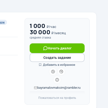
ари
1 000
₽/час
30 000
₽/месяц
средняя ставка
Начать диалог
Создать задание
Добавить в избранное
bayramalovmaksim@rambler.ru
Пожаловаться на профиль