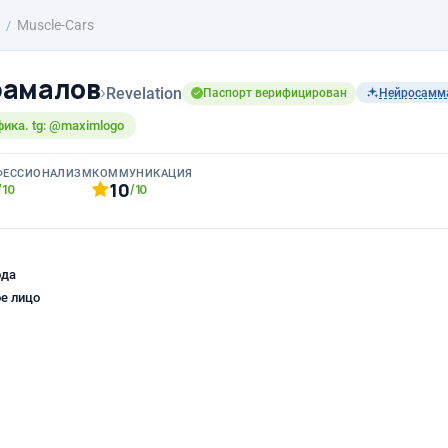
Muscle-Cars
рамалов
›
Revelation
Паспорт верифицирован
Нейросамм
фика. tg: @maximlogo
ФЕССИОНАЛИЗМ
КОММУНИКАЦИЯ
10
/10
/10
ода
е лицо