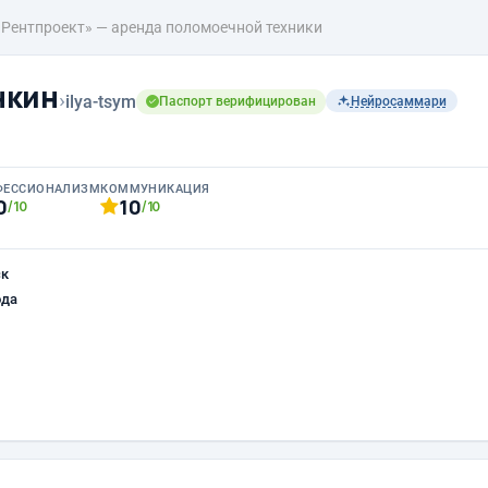
«Рентпроект» — аренда поломоечной техники
нкин
›
ilya-tsym
Паспорт верифицирован
Нейросаммари
ФЕССИОНАЛИЗМ
КОММУНИКАЦИЯ
0
10
/10
/10
ск
ода