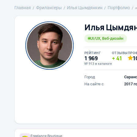
Главная
Фрилансеры
Илья Цымдянкин
Портфолио
Илья Цымдя
UI/UX, Веб-дизайн
РЕЙТИНГ
ОТЗЫВЫ
ПРО
1 969
41
1
№ 913 в каталоге
Город
Саран
На сайте с
2017 г
Freelance.Boutique