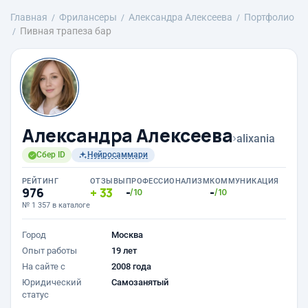
Главная
Фрилансеры
Александра Алексеева
Портфолио
Пивная трапеза бар
Александра Алексеева
›
alixania
Сбер ID
Нейросаммари
РЕЙТИНГ
ОТЗЫВЫ
ПРОФЕССИОНАЛИЗМ
КОММУНИКАЦИЯ
976
33
-
-
/10
/10
№ 1 357 в каталоге
Город
Москва
Опыт работы
19 лет
На сайте с
2008 года
Юридический
Самозанятый
статус