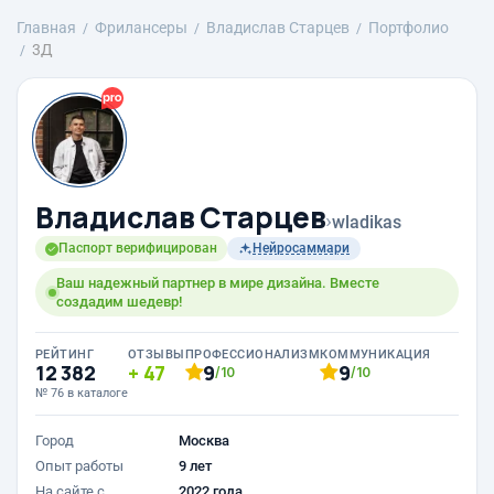
Главная
Фрилансеры
Владислав Старцев
Портфолио
3Д
Владислав Старцев
›
wladikas
Паспорт верифицирован
Нейросаммари
Ваш надежный партнер в мире дизайна. Вместе
создадим шедевр!
РЕЙТИНГ
ОТЗЫВЫ
ПРОФЕССИОНАЛИЗМ
КОММУНИКАЦИЯ
12 382
47
9
9
/10
/10
№ 76 в каталоге
Город
Москва
Опыт работы
9 лет
На сайте с
2022 года