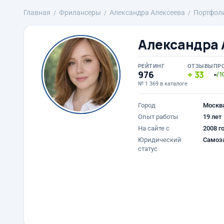
Главная
Фрилансеры
Александра Алексеева
Портфол
Александра 
РЕЙТИНГ
ОТЗЫВЫ
ПР
976
33
-
/1
№ 1 369 в каталоге
Город
Москв
Опыт работы
19 лет
На сайте с
2008 г
Юридический
Самоз
статус