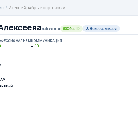
ио
Ателье Храбрые портняжки
Алексеева
›
alixania
Сбер ID
Нейросаммари
ОФЕССИОНАЛИЗМ
КОММУНИКАЦИЯ
-
0
/10
а
ода
анятый