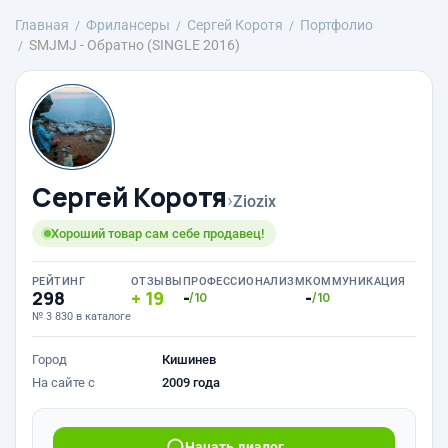
Главная
Фрилансеры
Сергей Коротя
Портфолио
SMJMJ - Обратно (SINGLE 2016)
Сергей Коротя
›
Ziozix
Хороший товар сам себе продавец!
РЕЙТИНГ
ОТЗЫВЫ
ПРОФЕССИОНАЛИЗМ
КОММУНИКАЦИЯ
298
19
-
-
/10
/10
№ 3 830 в каталоге
Город
Кишинев
На сайте с
2009 года
Начать диалог